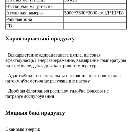
Вытворчая магутнасць
Агульныя памеры
5000*3600*2000 см (Д*Ш*В)
Рабочая зона
ГВ
Характарыстыкі прадукту
· Выкарыстанне адпрацаванага цяпла, высокая
эфектыўнасць і энергазберажэнне, вымярэнне тэмпературы
на тэрмінале, дакладны кантроль тэмпературы
· Адаптыўны інтэлектуальны пастаянны ціск паветранага
патоку, аўтаматычнае рэгуляванне патоку
· Дробная фільтрацыя расплаву, галоўка фільеры не
патрабуе абслугоўвання
Моцныя бакі прадукту
Эканомія энергіі: