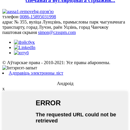
спечанага вугляроднага стрыжня...
тэлефон
0086-15895031998
адрас
№ 355, вуліца Лунцзінь, прамысловы парк чыгуначнага
транспарту, горад Лучэн, раён Уцзінь, горад Чанчжоу
паштовая скрыня
simon@czsspm.com
© Аўтарскае права - 2010-2021: Усе правы абаронены.
Адправіць электронны ліст
Андроід
x