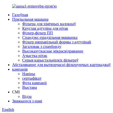
Галоўная
Прядыльная машына
Фільтра для хімічных валокнаў
Круглая адтуліна для нітак
Фільтр-фільтр ПП
Спандэкс-прадзільная машынка
Фільтр няправільнай формы з адтулінай
Загаловак з спанбонду
Высокахуткаснае мікрасвідраванне
Ачыстка нітак
Серыя карыстальніцкіх фільераў
Абсталяванне для вытворчасці фільтруючых картрыджаў
кампанія
Навіны
сертыфікат
Фота кампаніі
Выстава
СМІ
Відэа
Звяжыцеся з намі
English