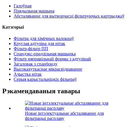
Галоўная
Прядыльная машына
Абсталяванне для вытворчасці фільтруючых картрыджаў
Катэгорыі
Фільтра для хімічных валокнаў
Круглая адтуліна для нітак
Фільтр-фільтр ПП
Спандэкс-прадзільная машынка
Фільтр няправільнай формы з адтулінай
Загаловак з спанбонду
Высокахуткаснае мікрасвідраванне
Ачыстка нітак
Серыя карыстальніцкіх фільераў
Рэкамендаваныя тавары
Новае інтэлектуальнае абсталяванне для
фільтрацыі расплаву