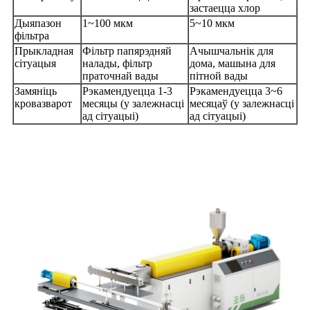
застаецца хлор
Дыяпазон
1~100 мкм
5~10 мкм
фільтра
Прыкладная
Фільтр папярэдняй
Ачышчальнік для
сітуацыя
налады, фільтр
дома, машына для
праточнай вады
пітной вады
Замяніць
Рэкамендуецца 1-3
Рэкамендуецца 3~6
кровазварот
месяцы (у залежнасці
месяцаў (у залежнасці
ад сітуацыі)
ад сітуацыі)