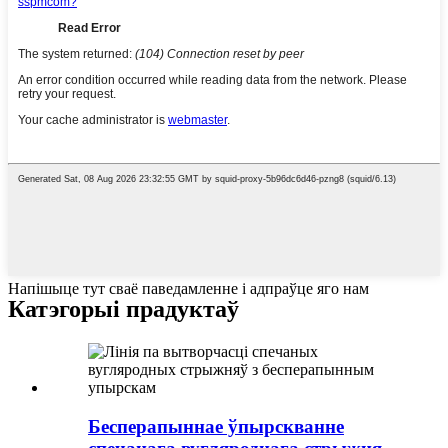
Напішыце тут сваё паведамленне і адпраўце яго нам
Катэгорыі прадуктаў
Бесперапыннае ўпырскванне