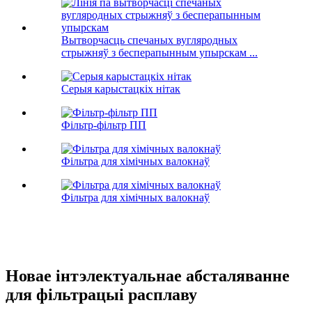
Вытворчасць спечаных вугляродных
стрыжняў з бесперапынным упырскам ...
Серыя карыстацкіх нітак
Фільтр-фільтр ПП
Фільтра для хімічных валокнаў
Фільтра для хімічных валокнаў
Новае інтэлектуальнае абсталяванне
для фільтрацыі расплаву