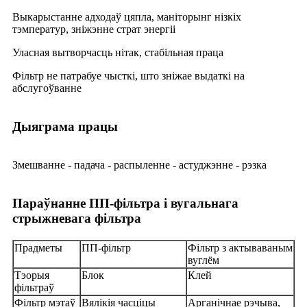
Выкарыстанне адходаў цяпла, маніторынг нізкіх
тэмператур, зніжэнне страт энергіі
Уласная вытворчасць нітак, стабільная праца
Фільтр не патрабуе чысткі, што зніжае выдаткі на
абслугоўванне
Дыяграма працы
Змешванне - падача - распыленне - астуджэнне - рэзка
Параўнанне ПП-фільтра і вугальнага
стрыжневага фільтра
Прадметы
ПП-фільтр
Фільтр з актываваным
вуглём
Тэорыя
Блок
Клей
фільтраў
Фільтр мэтаў
Вялікія часціцы
Арганічнае рэчыва,