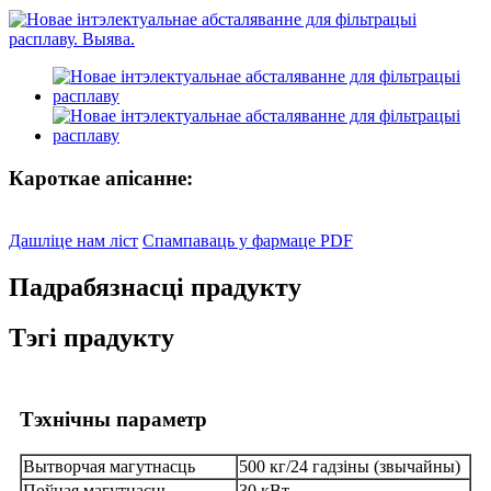
Кароткае апісанне:
Дашліце нам ліст
Спампаваць у фармаце PDF
Падрабязнасці прадукту
Тэгі прадукту
Тэхнічны параметр
Вытворчая магутнасць
500 кг/24 гадзіны (звычайны)
Поўная магутнасць
30 кВт