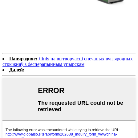
Папярэдняе:
Лінія па вытворчасці спечаных вугляродных
стрыжняў з бесперапынным упырскам
Далей: